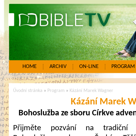
HOME
ARCHIV
ON-LINE
PROGRAM
Úvodní stránka
»
Program
»
Kázání Marek Wagner
Kázání Marek W
Bohoslužba ze sboru Církve adven
Přijměte pozvání na tradiční 