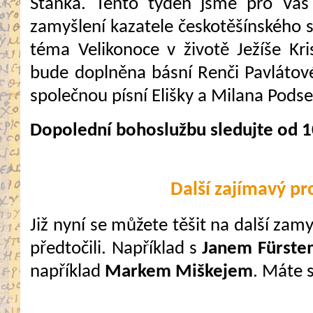
Staňka. Tento týden jsme pro Vás 
zamyšlení kazatele českotěšínského 
téma Velikonoce v životě Ježíše Kr
bude doplněna básní Renči Pavlátové
společnou písní Elišky a Milana Pods
Dopolední bohoslužbu sledujte od 1
Další zajímavý p
Již nyní se můžete těšit na další zam
předtočili. Například s
Janem Fürste
například
Markem Miškejem
. Máte s