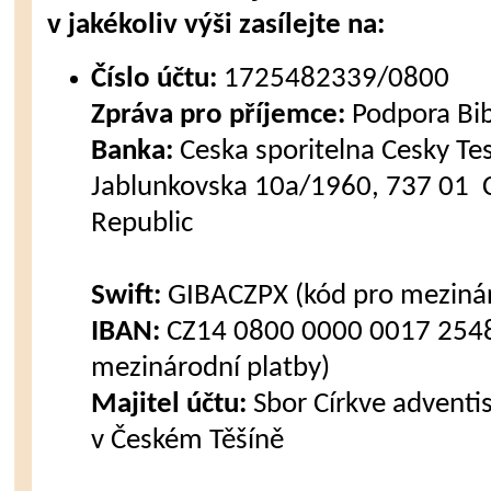
v jakékoliv výši zasílejte na:
Číslo účtu:
1725482339/0800
Zpráva pro příjemce:
Podpora Bi
Banka:
Ceska sporitelna Cesky Tes
Jablunkovska 10a/1960, 737 01 C
Republic
Swift:
GIBACZPX (kód pro mezinár
IBAN:
CZ14 0800 0000 0017 2548
mezinárodní platby)
Majitel účtu:
Sbor Církve advent
v Českém Těšíně