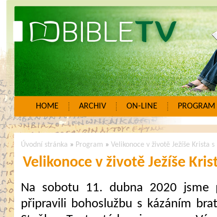
HOME
ARCHIV
ON-LINE
PROGRAM
Úvodní stránka
»
Program
»
Velikonoce v životě Ježíše Krista
Velikonoce v životě Ježíše Kri
Na sobotu 11. dubna 2020 jsme 
připravili bohoslužbu s kázáním brat