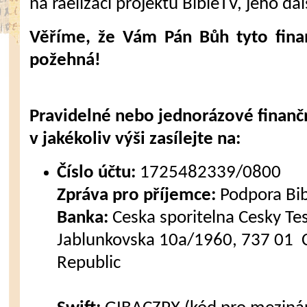
na raelizaci projektu BibleTV, jeho dal
Věříme, že Vám Pán Bůh tyto fina
požehná!
Pravidelné nebo jednorázové finanč
v jakékoliv výši zasílejte na:
Číslo účtu:
1725482339/0800
Zpráva pro příjemce:
Podpora Bi
Banka:
Ceska sporitelna Cesky Tes
Jablunkovska 10a/1960, 737 01 C
Republic