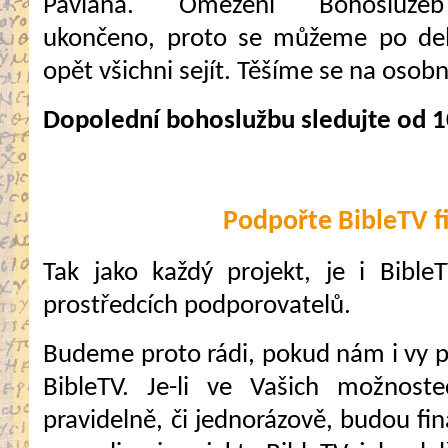
Pavlána. Omezení Bohosluže
ukončeno, proto se můžeme po del
opět všichni sejít. Těšíme se na osobní
Dopolední bohoslužbu sledujte od 1
Podpořte BibleTV f
Tak jako každý projekt, je i Bible
prostředcích podporovatelů.
Budeme proto rádi, pokud nám i vy 
BibleTV. Je-li ve Vašich možnost
pravidelně, či jednorázově, budou fi