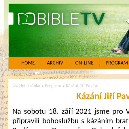
HOME
ARCHIV
ON-LINE
PROGRAM
Úvodní stránka
»
Program
»
Kázání Jiří Pavlán
Kázání Jiří Pa
Na sobotu 18. září 2021 jsme pro 
připravili bohoslužbu s kázáním bratr