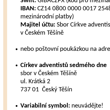
Swift:
GIBACZPX (kód pro mezinár
IBAN:
CZ14 0800 0000 0017 2548
mezinárodní platby)
Majitel účtu:
Sbor Církve advent
v Českém Těšíně
nebo poštovní poukázkou na adre
Církev adventistů sedmého dne
sbor v Českém Těšíně
ul. Krátká 2
737 01 Český Těšín
Variabilní symbol:
neuvádějte!