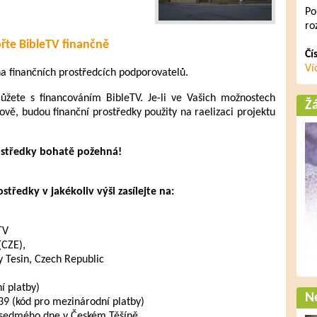
Po
ro
řte BibleTV finančně
Čí
Ví
 na finančních prostředcích podporovatelů.
ete s financováním BibleTV. Je-li ve Vašich možnostech
Ž
ově, budou finanční prostředky použity na raelizaci projektu
ostředky bohatě požehná!
tředky v jakékoliv výši zasílejte na:
TV
(CZE),
 Tesin, Czech Republic
 platby)
Ne
 (kód pro mezinárodní platby)
 sedmého dne v Českém Těšíně