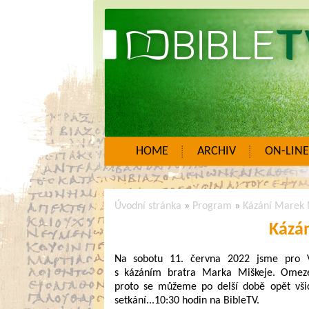
HOME
ARCHIV
ON-LINE
Úvodní stránka
»
Program
»
Kázání Marek 
Kázá
Na sobotu 11. června 2022 jsme pro Vá
s kázáním bratra Marka Miškeje. Omeze
proto se můžeme po delší době opět všic
setkání...10:30 hodin na BibleTV.