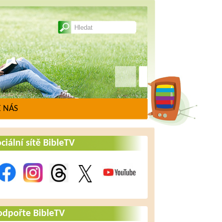
 NÁS
ciální sítě BibleTV
odpořte BibleTV