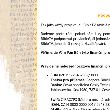
Podpo
Tak jako každý projekt, je i BibleTV závislá
Budeme proto rádi, pokud nám i vy pomůž
BibleTV podporovat pravidelně, či jednoráz
BibleTV, jeho další rozvoj a zkvalitňování.
Věříme, že Vám Pán Bůh tyto finanční pr
Pravidelné nebo jednorázové finanční pros
Číslo účtu:
1725482339/0800
Zpráva pro příjemce:
Podpora Bible
Banka:
Ceska sporitelna Cesky Tesin 
Jablunkovska 10a/1960, 737 01 Cesky
Swift:
GIBACZPX (kód pro mezinárodní
IBAN:
CZ14 0800 0000 0017 2548 2339
Majitel účtu:
Sbor Církve adventistů