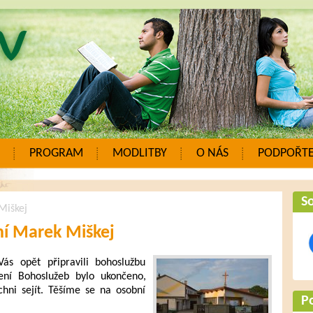
PROGRAM
MODLITBY
O NÁS
PODPOŘTE
So
Miškej
ní Marek Miškej
s opět připravili bohoslužbu
ní Bohoslužeb bylo ukončeno,
hni sejít. Těšíme se na osobní
P