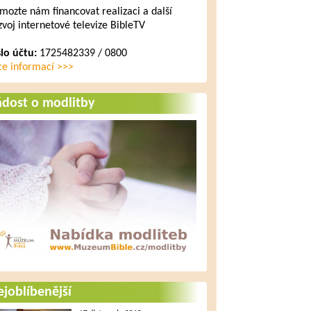
mozte nám financovat realizaci a další
zvoj internetové televize BibleTV
slo účtu:
1725482339 / 0800
ce informací >>>
ádost o modlitby
joblíbenější