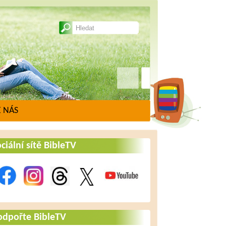
 NÁS
ciální sítě BibleTV
odpořte BibleTV