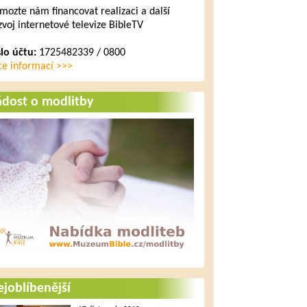
mozte nám financovat realizaci a další
zvoj internetové televize BibleTV
slo účtu:
1725482339 / 0800
ce informací >>>
ádost o modlitby
joblíbenější