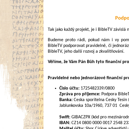
Podpo
Tak jako každý projekt, je i BibleTV závislá
Budeme proto rádi, pokud nám i vy pomůž
BibleTV podporovat pravidelně, či jednoráz
BibleTV, jeho další rozvoj a zkvalitňování.
Věříme, že Vám Pán Bůh tyto finanční pr
Pravidelné nebo jednorázové finanční pros
Číslo účtu:
1725482339/0800
Zpráva pro příjemce:
Podpora Bible
Banka:
Ceska sporitelna Cesky Tesin 
Jablunkovska 10a/1960, 737 01 Cesky
Swift:
GIBACZPX (kód pro mezinárodní
IBAN:
CZ14 0800 0000 0017 2548 2339
Majitel účtu:
Sbor Církve adventistů