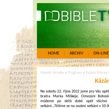
HOME
ARCHIV
ON-LINE
Úvodní stránka
»
Program
»
Kázání Marek 
Kázá
Na sobotu 22. října 2022 jsme pro Vás opět
bratra Marka Miškeje. Omezení Bohosl
můžeme po delší době opět všichni 
setkání...Těšíme se na osobní setkání v 10:3