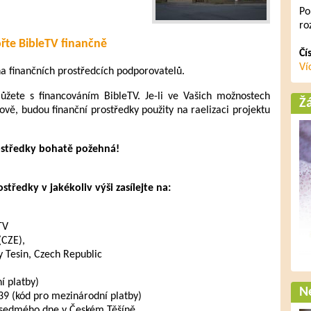
Po
ro
řte BibleTV finančně
Čí
Ví
 na finančních prostředcích podporovatelů.
ete s financováním BibleTV. Je-li ve Vašich možnostech
Ž
ově, budou finanční prostředky použity na raelizaci projektu
ostředky bohatě požehná!
tředky v jakékoliv výši zasílejte na:
TV
(CZE),
 Tesin, Czech Republic
 platby)
Ne
 (kód pro mezinárodní platby)
 sedmého dne v Českém Těšíně