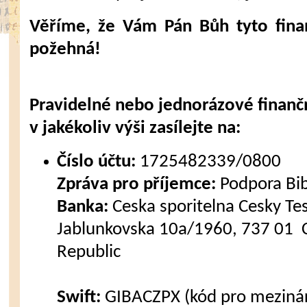
Věříme, že Vám Pán Bůh tyto fina
požehná!
Pravidelné nebo jednorázové finanč
v jakékoliv výši zasílejte na:
Číslo účtu:
1725482339/0800
Zpráva pro příjemce:
Podpora Bi
Banka:
Ceska sporitelna Cesky Tes
Jablunkovska 10a/1960, 737 01 C
Republic
Swift:
GIBACZPX (kód pro mezinár