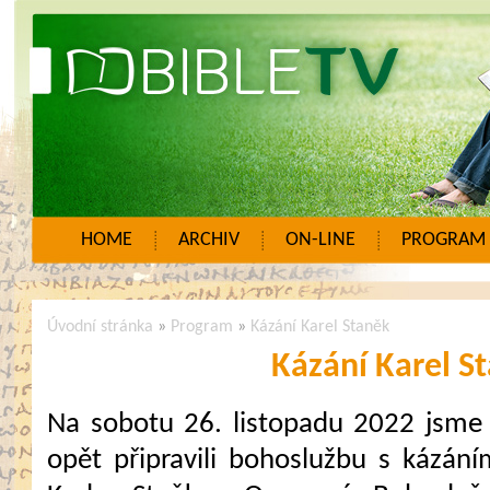
HOME
ARCHIV
ON-LINE
PROGRAM
Úvodní stránka
»
Program
»
Kázání Karel Staněk
Kázání Karel S
Na sobotu 26. listopadu 2022 jsme
opět připravili bohoslužbu s kázání