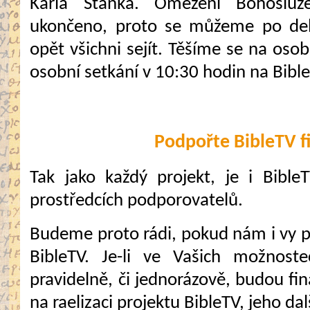
Karla Staňka. Omezení Bohosluž
ukončeno, proto se můžeme po del
opět všichni sejít. Těšíme se na osob
osobní setkání v 10:30 hodin na Bible
Podpořte BibleTV f
Tak jako každý projekt, je i Bible
prostředcích podporovatelů.
Budeme proto rádi, pokud nám i vy 
BibleTV. Je-li ve Vašich možnost
pravidelně, či jednorázově, budou fi
na raelizaci projektu BibleTV, jeho dal