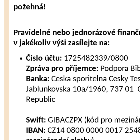
požehná!
Pravidelné nebo jednorázové finanč
v jakékoliv výši zasílejte na:
Číslo účtu:
1725482339/0800
Zpráva pro příjemce:
Podpora Bi
Banka:
Ceska sporitelna Cesky Tes
Jablunkovska 10a/1960, 737 01 C
Republic
Swift:
GIBACZPX (kód pro mezinár
IBAN:
CZ14 0800 0000 0017 2548