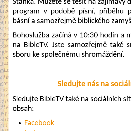
Staňka. Můžete se těšit na zajímavý 
program v podobě písní, příběhu p
básní a samozřejmě biblického zamyš
Bohoslužba začíná v 10:30 hodin a mů
na BibleTV. Jste samozřejmě také 
sboru ke společnému shromáždění.
Sledujte nás na sociál
Sledujte BibleTV také na sociálních sítí
obsah:
Facebook