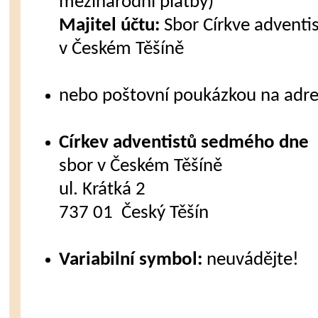
mezinárodní platby)
Majitel účtu:
Sbor Církve advent
v Českém Těšíně
nebo poštovní poukázkou na adre
Církev adventistů sedmého dne
sbor v Českém Těšíně
ul. Krátká 2
737 01 Český Těšín
Variabilní symbol:
neuvádějte!