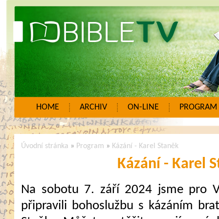
HOME
ARCHIV
ON-LINE
PROGRAM
Úvodní stránka
»
Program
»
Kázání - Karel Staněk
Kázání - Karel 
Na sobotu 7. září 2024 jsme pro 
připravili bohoslužbu s kázáním brat