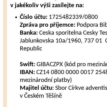
v jakékoliv výši zasílejte na:
Číslo účtu:
1725482339/0800
Zpráva pro příjemce:
Podpora Bi
Banka:
Ceska sporitelna Cesky Tes
Jablunkovska 10a/1960, 737 01 C
Republic
Swift:
GIBACZPX (kód pro mezinár
IBAN:
CZ14 0800 0000 0017 2548
mezinárodní platby)
Majitel účtu:
Sbor Církve advent
v Českém Těšíně