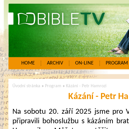
HOME
ARCHIV
ON-LINE
PROGRAM
Úvodní stránka
»
Program
»
Kázání - Petr Hamrozi
Kázání - Petr H
Na sobotu 20. září 2025 jsme pro 
připravili bohoslužbu s kázáním brat