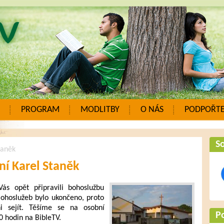
PROGRAM
MODLITBY
O NÁS
PODPOŘTE
So
taněk
ní Karel Staněk
s opět připravili bohoslužbu
ohoslužeb bylo ukončeno, proto
 sejít. Těšíme se na osobní
P
0 hodin na BibleTV.