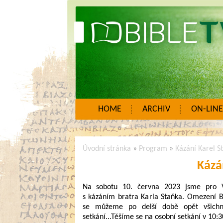
HOME
ARCHIV
ON-LINE
Úvodní stránka
»
Program
»
Kázání Karel S
Kázá
Na sobotu 10. června 2023 jsme pro Vá
s kázáním bratra Karla Staňka. Omezení B
se můžeme po delší době opět všichni
setkání...Těšíme se na osobní setkání v 10:3