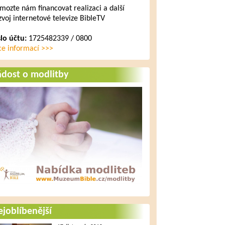
mozte nám financovat realizaci a další
zvoj internetové televize BibleTV
slo účtu:
1725482339 / 0800
ce informací >>>
ádost o modlitby
joblíbenější