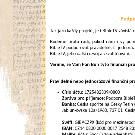
Podpo
Tak jako každý projekt, je i BibleTV závislá
Budeme proto rádi, pokud nám i vy pomůž
BibleTV podporovat pravidelně, či jednoráz
BibleTV, jeho další rozvoj a zkvalitňování.
Věříme, že Vám Pán Bůh tyto finanční pr
Pravidelné nebo jednorázové finanční pros
Číslo účtu:
1725482339/0800
Zpráva pro příjemce:
Podpora Bible
Banka:
Ceska sporitelna Cesky Tesin 
Jablunkovska 10a/1960, 737 01 Cesky
Swift:
GIBACZPX (kód pro mezinárodní
IBAN:
CZ14 0800 0000 0017 2548 2339
Majitel účtu:
Sbor Církve adventistů