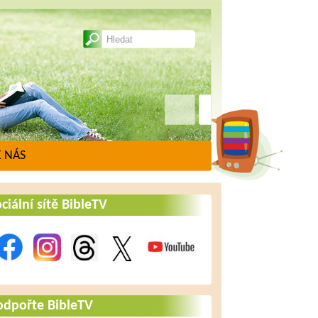
 NÁS
ciální sítě BibleTV
odpořte BibleTV