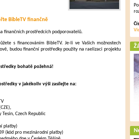
Po
ro
řte BibleTV finančně
Čí
Ví
 na finančních prostředcích podporovatelů.
ete s financováním BibleTV. Je-li ve Vašich možnostech
Ž
ově, budou finanční prostředky použity na raelizaci projektu
ostředky bohatě požehná!
tředky v jakékoliv výši zasílejte na:
TV
(CZE),
 Tesin, Czech Republic
 platby)
Ne
 (kód pro mezinárodní platby)
 sedmého dne v Českém Těšíně