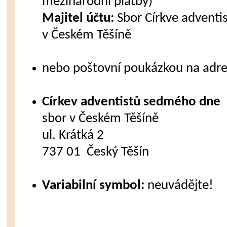
mezinárodní platby)
Majitel účtu:
Sbor Církve advent
v Českém Těšíně
nebo poštovní poukázkou na adre
Církev adventistů sedmého dne
sbor v Českém Těšíně
ul. Krátká 2
737 01 Český Těšín
Variabilní symbol:
neuvádějte!