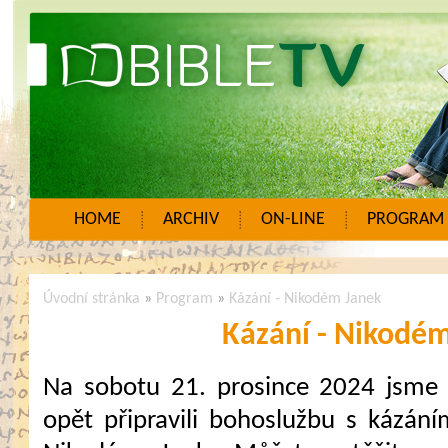
HOME
ARCHIV
ON-LINE
PROGRAM
Úvodní stránka
»
Program
»
Kázání - Nikodém Janek
Kázání - Nikodé
Na sobotu 21. prosince 2024 jsme
opět připravili bohoslužbu s kázání