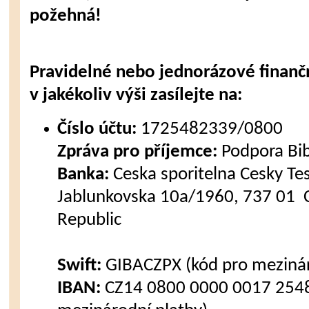
požehná!
Pravidelné nebo jednorázové finanč
v jakékoliv výši zasílejte na:
Číslo účtu:
1725482339/0800
Zpráva pro příjemce:
Podpora Bi
Banka:
Ceska sporitelna Cesky Tes
Jablunkovska 10a/1960, 737 01 C
Republic
Swift:
GIBACZPX (kód pro mezinár
IBAN:
CZ14 0800 0000 0017 2548