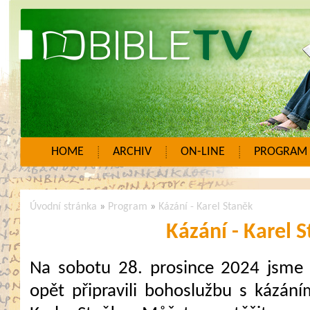
HOME
ARCHIV
ON-LINE
PROGRAM
Úvodní stránka
»
Program
»
Kázání - Karel Staněk
Kázání - Karel 
Na sobotu 28. prosince 2024 jsme
opět připravili bohoslužbu s kázání