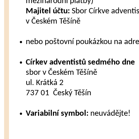
mezinárodní platby)
Majitel účtu:
Sbor Církve advent
v Českém Těšíně
nebo poštovní poukázkou na adre
Církev adventistů sedmého dne
sbor v Českém Těšíně
ul. Krátká 2
737 01 Český Těšín
Variabilní symbol:
neuvádějte!