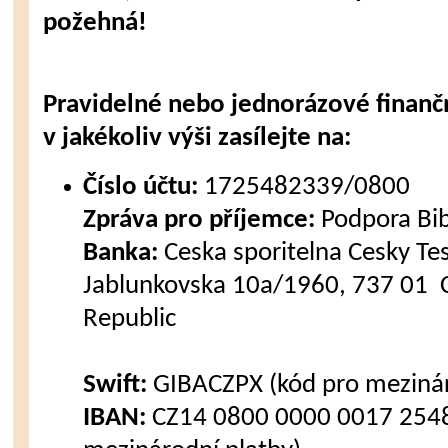
požehná!
Pravidelné nebo jednorázové finanč
v jakékoliv výši zasílejte na:
Číslo účtu:
1725482339/0800
Zpráva pro příjemce:
Podpora Bi
Banka:
Ceska sporitelna Cesky Tes
Jablunkovska 10a/1960, 737 01 C
Republic
Swift:
GIBACZPX (kód pro mezinár
IBAN:
CZ14 0800 0000 0017 2548