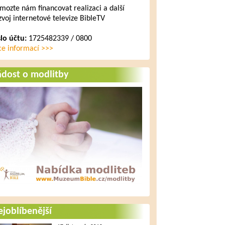
mozte nám financovat realizaci a další
zvoj internetové televize BibleTV
slo účtu:
1725482339 / 0800
ce informací >>>
ádost o modlitby
joblíbenější