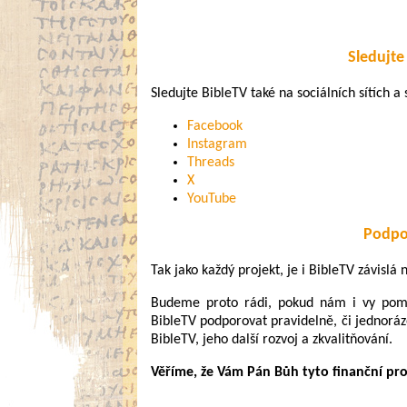
Sledujte 
Sledujte BibleTV také na sociálních sítích a s
Facebook
Instagram
Threads
X
YouTube
Podpo
Tak jako každý projekt, je i BibleTV závislá
Budeme proto rádi, pokud nám i vy pomůž
BibleTV podporovat pravidelně, či jednoráz
BibleTV, jeho další rozvoj a zkvalitňování.
Věříme, že Vám Pán Bůh tyto finanční pr