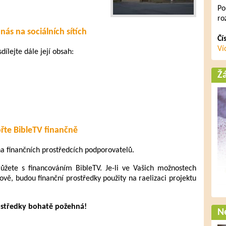
Po
ro
nás na sociálních sítích
Čí
Ví
dílejte dále její obsah:
Ž
řte BibleTV finančně
 na finančních prostředcích podporovatelů.
ete s financováním BibleTV. Je-li ve Vašich možnostech
ově, budou finanční prostředky použity na raelizaci projektu
ostředky bohatě požehná!
Ne