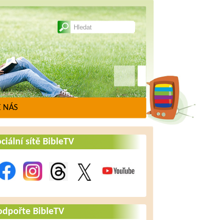
 NÁS
ciální sítě BibleTV
odpořte BibleTV