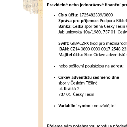
Pravidelné nebo jednorázové finanční pros
Číslo účtu:
1725482339/0800
Zpráva pro příjemce:
Podpora Bible
Banka:
Ceska sporitelna Cesky Tesin 
Jablunkovska 10a/1960, 737 01 Cesky
Swift:
GIBACZPX (kód pro mezinárodní
IBAN:
CZ14 0800 0000 0017 2548 2339
Majitel účtu:
Sbor Církve adventistů
nebo poštovní poukázkou na adresu:
Církev adventistů sedmého dne
sbor v Českém Těšíně
ul. Krátká 2
737 01 Český Těšín
Variabilní symbol:
neuvádějte!
Přejeme Vám požehnanou sobotu a především