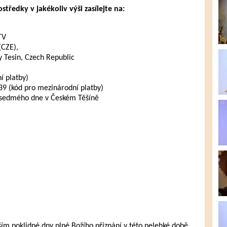
tředky v jakékoliv výši zasílejte na:
TV
(CZE),
 Tesin, Czech Republic
 platby)
 (kód pro mezinárodní platby)
 sedmého dne v Českém Těšíně
 poklidné dny plné Božího přiznání v této nelehké době.