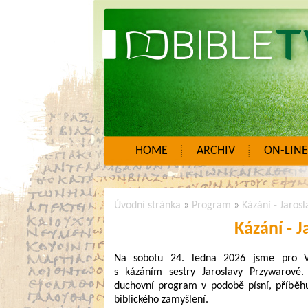
HOME
ARCHIV
ON-LINE
Úvodní stránka
»
Program
»
Kázání - Jaros
Kázání - 
Na sobotu 24. ledna 2026 jsme pro Vá
s kázáním sestry Jaroslavy Przywarové
duchovní program v podobě písní, příběh
biblického zamyšlení.