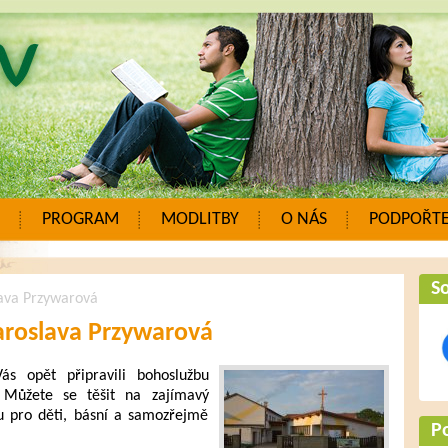
PROGRAM
MODLITBY
O NÁS
PODPOŘTE
So
lava Przywarová
Jaroslava Przywarová
s opět připravili bohoslužbu
. Můžete se těšit na zajímavý
u pro děti, básní a samozřejmě
P