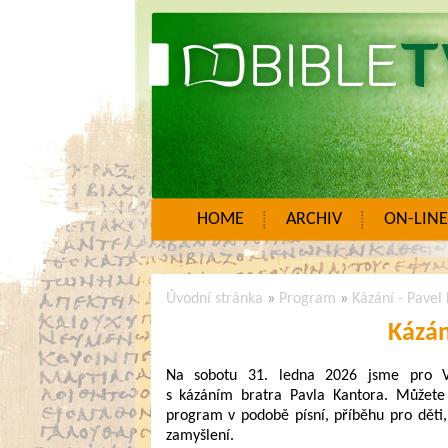
HOME
ARCHIV
ON-LINE
Úvodní stránka
»
Program
»
Kázání - Pavel
Kázán
Na sobotu 31. ledna 2026 jsme pro Vá
s kázáním bratra Pavla Kantora. Můžete 
program v podobě písní, příběhu pro děti
zamyšlení.