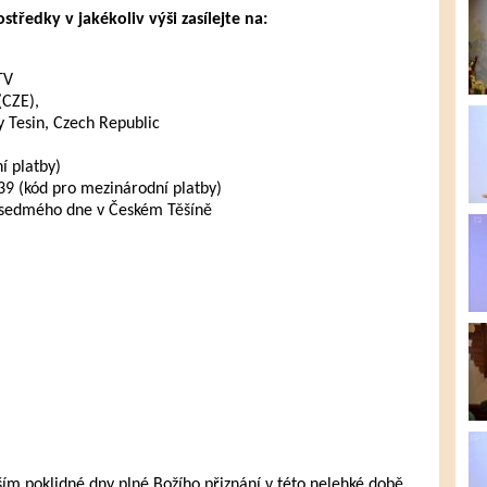
tředky v jakékoliv výši zasílejte na:
TV
(CZE),
 Tesin, Czech Republic
 platby)
 (kód pro mezinárodní platby)
 sedmého dne v Českém Těšíně
 poklidné dny plné Božího přiznání v této nelehké době.