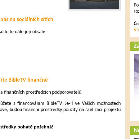
Po
ro
nás na sociálních sítích
Čí
Ví
dílejte dále její obsah:
Ž
řte BibleTV finančně
 na finančních prostředcích podporovatelů.
ete s financováním BibleTV. Je-li ve Vašich možnostech
ově, budou finanční prostředky použity na raelizaci projektu
ostředky bohatě požehná!
Ne