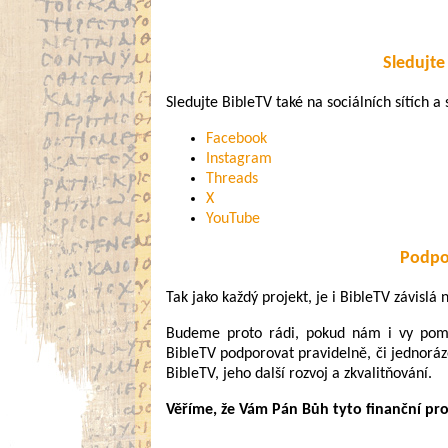
Sledujte 
Sledujte BibleTV také na sociálních sítích a s
Facebook
Instagram
Threads
X
YouTube
Podpo
Tak jako každý projekt, je i BibleTV závislá
Budeme proto rádi, pokud nám i vy pomůž
BibleTV podporovat pravidelně, či jednoráz
BibleTV, jeho další rozvoj a zkvalitňování.
Věříme, že Vám Pán Bůh tyto finanční pr