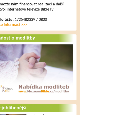
mozte nám financovat realizaci a další
zvoj internetové televize BibleTV
slo účtu:
1725482339 / 0800
ce informací >>>
ádost o modlitby
joblíbenější