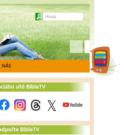
 NÁS
ciální sítě BibleTV
odpořte BibleTV