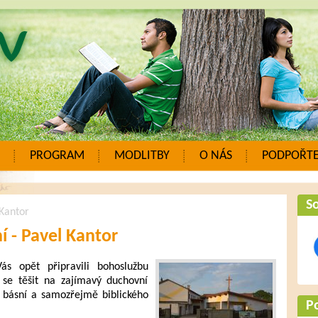
PROGRAM
MODLITBY
O NÁS
PODPOŘTE
So
 Kantor
í - Pavel Kantor
s opět připravili bohoslužbu
se těšit na zajímavý duchovní
, básní a samozřejmě biblického
P