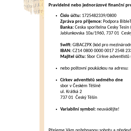
Pravidelné nebo jednorázové finanční pros
Číslo účtu:
1725482339/0800
Zpráva pro příjemce:
Podpora Bible
Banka:
Ceska sporitelna Cesky Tesin 
Jablunkovska 10a/1960, 737 01 Cesky
Swift:
GIBACZPX (kód pro mezinárodní
IBAN:
CZ14 0800 0000 0017 2548 2339
Majitel účtu:
Sbor Církve adventistů
nebo poštovní poukázkou na adresu:
Církev adventistů sedmého dne
sbor v Českém Těšíně
ul. Krátká 2
737 01 Český Těšín
Variabilní symbol:
neuvádějte!
Přejeme Vám požehnanou sobotu a především