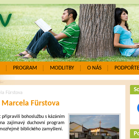
PROGRAM
MODLITBY
O NÁS
PODPOŘTE
So
la Fürstova
- Marcela Fürstova
 připravili bohoslužbu s kázáním
t na zajímavý duchovní program
amozřejmě biblického zamyšlení.
P