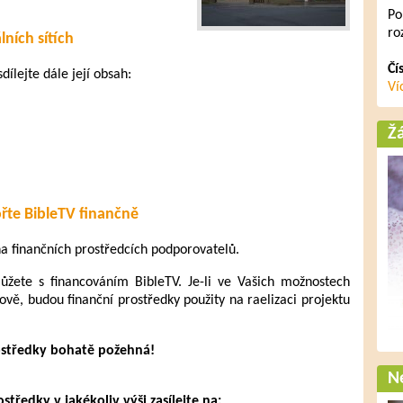
Po
ro
lních sítích
Čí
dílejte dále její obsah:
Ví
Ž
řte BibleTV finančně
 na finančních prostředcích podporovatelů.
ete s financováním BibleTV. Je-li ve Vašich možnostech
ově, budou finanční prostředky použity na raelizaci projektu
ostředky bohatě požehná!
Ne
tředky v jakékoliv výši zasílejte na: