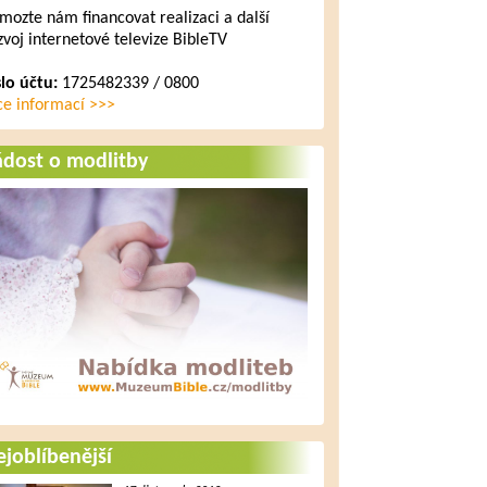
mozte nám financovat realizaci a další
zvoj internetové televize BibleTV
slo účtu:
1725482339 / 0800
ce informací >>>
ádost o modlitby
joblíbenější