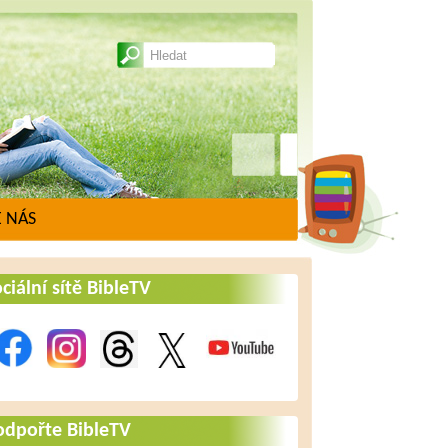
 NÁS
ciální sítě BibleTV
odpořte BibleTV