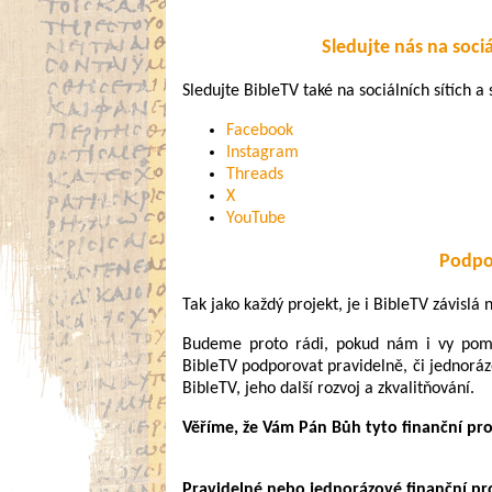
Sledujte nás na sociá
Sledujte BibleTV také na sociálních sítích a s
Facebook
Instagram
Threads
X
YouTube
Podpo
Tak jako každý projekt, je i BibleTV závislá
Budeme proto rádi, pokud nám i vy pomůž
BibleTV podporovat pravidelně, či jednoráz
BibleTV, jeho další rozvoj a zkvalitňování.
Věříme, že Vám Pán Bůh tyto finanční pr
Pravidelné nebo jednorázové finanční pros