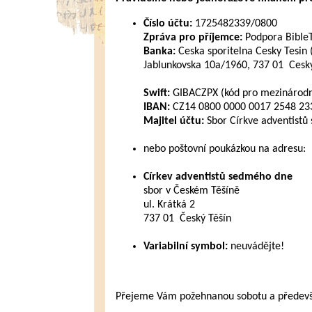
Číslo účtu:
1725482339/0800
Zpráva pro příjemce:
Podpora Bible
Banka:
Ceska sporitelna Cesky Tesin 
Jablunkovska 10a/1960, 737 01 Cesky
Swift:
GIBACZPX (kód pro mezinárodní
IBAN:
CZ14 0800 0000 0017 2548 2339
Majitel účtu:
Sbor Církve adventistů
nebo poštovní poukázkou na adresu:
Církev adventistů sedmého dne
sbor v Českém Těšíně
ul. Krátká 2
737 01 Český Těšín
Variabilní symbol:
neuvádějte!
Přejeme Vám požehnanou sobotu a především