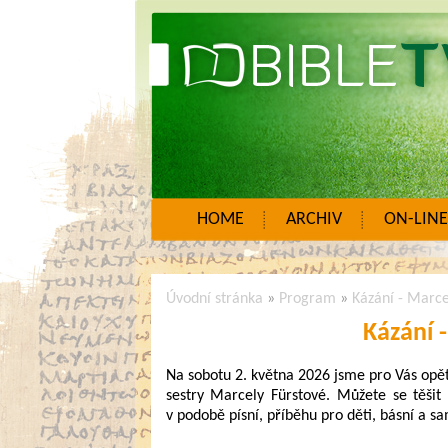
HOME
ARCHIV
ON-LINE
Úvodní stránka
»
Program
»
Kázání - Marce
Kázání 
Na sobotu 2. května 2026 jsme pro Vás opět
sestry Marcely Fürstové. Můžete se těši
v podobě písní, příběhu pro děti, básní a s