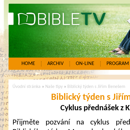
HOME
ARCHIV
ON-LINE
PROGRAM
Úvodní stránka
»
Naše tipy
»
Biblický týden s Jiřím Benešem
Biblický týden s Jiř
Cyklus přednášek z 
Přijměte pozvání na cyklus pře