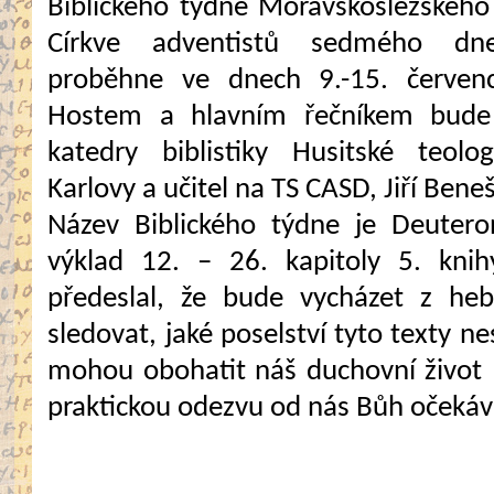
Biblického týdne Moravskoslezského
Církve adventistů sedmého dne
proběhne ve dnech 9.-15. červen
Hostem a hlavním řečníkem bude
katedry biblistiky Husitské teolog
Karlovy a učitel na TS CASD, Jiří Beneš
Název Biblického týdne je Deutero
výklad 12. – 26. kapitoly 5. knih
předeslal, že bude vycházet z he
sledovat, jaké poselství tyto texty n
mohou obohatit náš duchovní život 
praktickou odezvu od nás Bůh očekáv