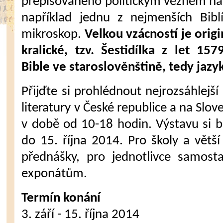
přepisovaného politickým vězněm na
například jednu z nejmenších Bibl
mikroskop.
Velkou vzácností je origi
kralické, tzv. Šestidílka z let 1
Bible ve staroslověnštině, tedy jazy
Přijďte si prohlédnout nejrozsáhlejší
literatury v České republice a na Slo
v době od 10-18 hodin. Výstavu si 
do 15. října 2014. Pro školy a větší
přednášky, pro jednotlivce samost
exponátům.
Termín konání
3. září - 15. října 2014