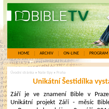
HOME
ARCHIV
ON-LINE
PROGRAM
Úvodní stránka
»
Naše tipy
»
Praha
Unikátní Šestidílka vys
Září je ve znamení Bible v Praze
Unikátní projekt Září - měsíc Bibl