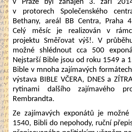
v Praze byl zahájen 3. září 201
v protorech Společenského centr
Bethany, areál BB Centra, Praha 4
Celý měsíc je realizován v rámc
projektu Směřovat výš!. V průběhu
možné shlédnout cca 500 exponát
Nejstarší Bible jsou od roku 1549 a 1
Bible v mnoha zajímavých formátech
výstava BIBLE VČERA, DNES a ZÍTRA
rytinami dalšího zajímavého pr
Rembrandta.
Ze zajímavých exponátů je možné 
1540, Bibli do nepohody, ruční přepi