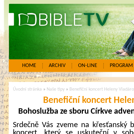
HOME
ARCHIV
ON-LINE
PROGRAM
Úvodní stránka
»
Naše tipy
»
Benefiční koncert Heleny Vladár
Benefiční koncert Hele
Bohoslužba ze sboru Církve adven
Srdečně Vás zveme na křesťanský b
koncert, který se uskuteční v s