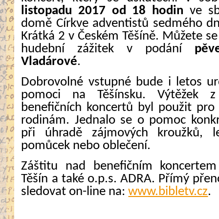
listopadu 2017 od 18 hodin
ve sb
domě Církve adventistů sedmého dn
Krátká 2 v Českém Těšíně. Můžete se 
hudební zážitek v podání
pěv
Vladárové
.
Dobrovolné vstupné bude i letos ur
pomoci na Těšínsku. Výtěžek z p
benefičních koncertů byl použit pr
rodinám. Jednalo se o pomoc konkr
při úhradě zájmových kroužků, le
pomůcek nebo oblečení.
Záštitu nad benefičním koncerte
Těšín a také o.p.s. ADRA. Přímý př
sledovat on-line na:
www.bibletv.cz
.