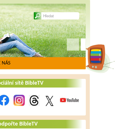
 NÁS
ciální sítě BibleTV
odpořte BibleTV