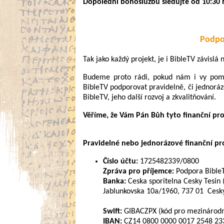
Dopolední bohoslužbu sledujte od 10:30 
Podpo
Tak jako každý projekt, je i BibleTV závislá
Budeme proto rádi, pokud nám i vy pomůž
BibleTV podporovat pravidelně, či jednoráz
BibleTV, jeho další rozvoj a zkvalitňování.
Věříme, že Vám Pán Bůh tyto finanční pr
Pravidelné nebo jednorázové finanční pros
Číslo účtu:
1725482339/0800
Zpráva pro příjemce:
Podpora Bible
Banka:
Ceska sporitelna Cesky Tesin 
Jablunkovska 10a/1960, 737 01 Cesky
Swift:
GIBACZPX (kód pro mezinárodní
IBAN:
CZ14 0800 0000 0017 2548 2339