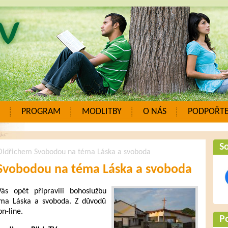
PROGRAM
MODLITBY
O NÁS
PODPOŘTE
So
Oldřichem Svobodou na téma Láska a svoboda
Svobodou na téma Láska a svoboda
s opět připravili bohoslužbu
éma Láska a svoboda. Z důvodů
on-line.
P