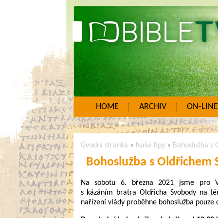
HOME
ARCHIV
ON-LINE
Úvodní stránka
»
Naše tipy
»
Bohoslužba s 
Bohoslužba s Oldřichem 
Na sobotu 6. března 2021 jsme pro Vá
s kázáním bratra Oldřicha Svobody na t
nařízení vlády proběhne bohoslužba pouze 