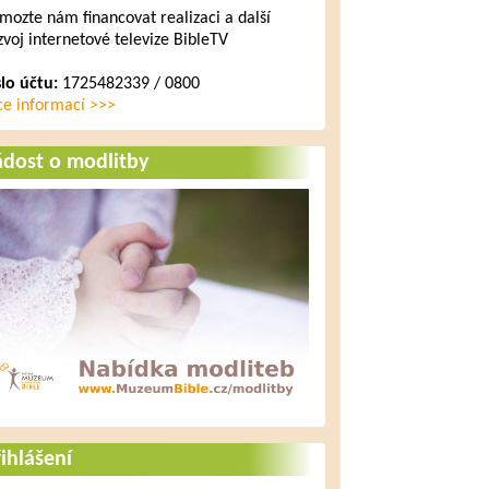
mozte nám financovat realizaci a další
zvoj internetové televize BibleTV
slo účtu:
1725482339 / 0800
ce informací >>>
ádost o modlitby
ihlášení