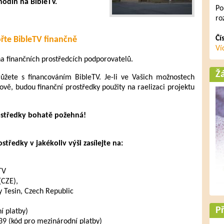
hodin na BibleTV.
Po
ro
Čí
řte BibleTV finančně
Ví
 na finančních prostředcích podporovatelů.
Ž
ete s financováním BibleTV. Je-li ve Vašich možnostech
ově, budou finanční prostředky použity na raelizaci projektu
ostředky bohatě požehná!
tředky v jakékoliv výši zasílejte na:
TV
(CZE),
 Tesin, Czech Republic
Př
 platby)
 (kód pro mezinárodní platby)