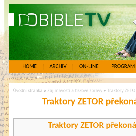
HOME
ARCHIV
ON-LINE
PROGRAM
Úvodní stránka
»
Zajímavosti a tiskové zprávy
»
Traktory ZETO
Traktory ZETOR překon
Traktory ZETOR překoná