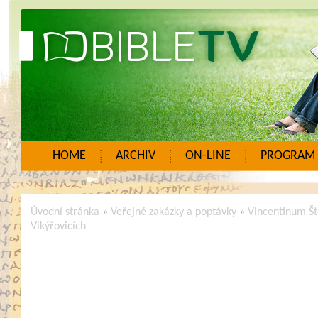
HOME
ARCHIV
ON-LINE
PROGRAM
Úvodní stránka
»
Veřejné zakázky a poptávky
»
Vincentinum Št
Vikýřovicích