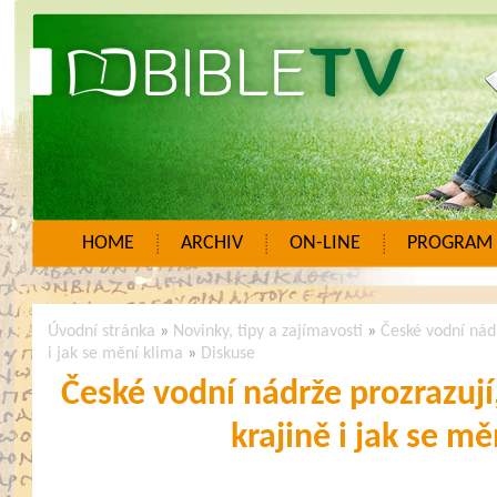
HOME
ARCHIV
ON-LINE
PROGRAM
Úvodní stránka
»
Novinky, tipy a zajímavosti
»
České vodní nád
i jak se mění klima
»
Diskuse
České vodní nádrže prozrazují
krajině i jak se m