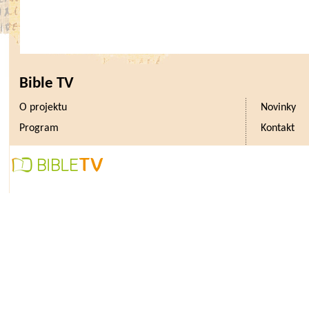
Malši. Aktuálně výsledky svý
v několika významý
ch vědeckých
ča
„
Chemick
é
složení vody obou nádrž
Bible TV
děje v krajině, zejména v hospodařen
O projektu
Novinky
vodě rozpuštěných látek je tento vz
Program
Kontakt
na dusičnanech,“
říká jeden z auto
z Hydrobiologického ústavu Biolo
Rozsá
hl
é
a často zbytečn
é
meli
zkrátily dobu zdržení dusíku v půd
odplavování do vody. K tomu s
syntetických hnojiv a další nevhodn
společně vyústily do prudkého
dusičnanu ve vodě, kter
é
dos
áhl