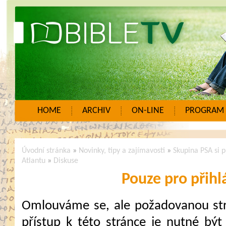
HOME
ARCHIV
ON-LINE
PROGRAM
Úvodní stránka
»
Novinky, tipy a zajímavosti
»
Skupina PSA si p
Atlantu
»
Diskuse
Pouze pro přihl
Omlouváme se, ale požadovanou strá
přístup k této stránce je nutné být