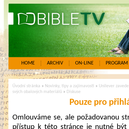
HOME
ARCHIV
ON-LINE
PROGRAM
Úvodní stránka
»
Novinky, tipy a zajímavosti
»
Unilever zavede
svých obalových materiálů
»
Diskuse
Pouze pro přihl
Omlouváme se, ale požadovanou strá
přístup k této stránce je nutné být