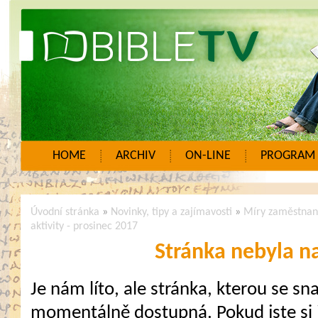
HOME
ARCHIV
ON-LINE
PROGRAM
Úvodní stránka
»
Novinky, tipy a zajímavosti
»
Míry zaměstnan
aktivity - prosinec 2017
Stránka nebyla n
Je nám líto, ale stránka, kterou se sna
momentálně dostupná. Pokud jste si j