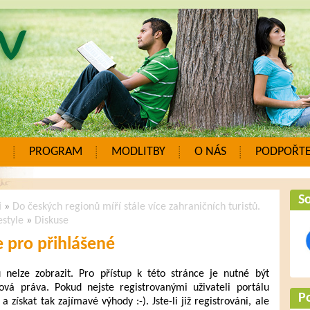
PROGRAM
MODLITBY
O NÁS
PODPOŘTE
So
i
»
Do českých regionů míří stále více zahraničních turistů.
estyle
»
Diskuse
 pro přihlášené
elze zobrazit. Pro přístup k této stránce je nutné být
ová práva. Pokud nejste registrovanými uživateli portálu
P
a získat tak zajímavé výhody :-). Jste-li již registrováni, ale