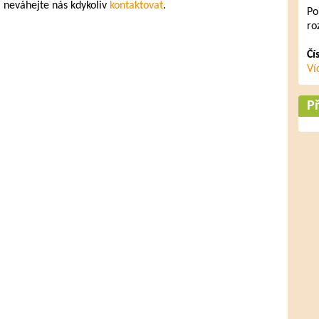
, neváhejte nás kdykoliv
kontaktovat
.
Po
ro
Čí
Ví
Př