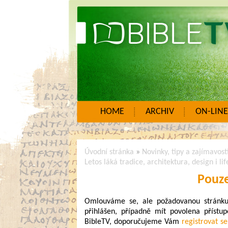
HOME
ARCHIV
ON-LINE
Úvodní stránka
»
Novinky, tipy a zajímavost
Letos láká tradice, architektura, design i lif
Pouze
Omlouváme se, ale požadovanou stránku n
přihlášen, případně mít povolena přístup
BibleTV, doporučujeme Vám
registrovat se