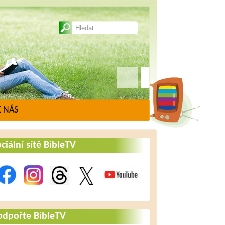
 NÁS
ciální sítě BibleTV
odpořte BibleTV