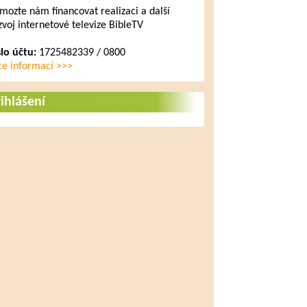
mozte nám financovat realizaci a další
zvoj internetové televize BibleTV
slo účtu:
1725482339 / 0800
ce informací >>>
ihlášení