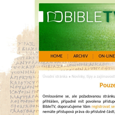
HOME
ARCHIV
ON-LINE
Úvodní stránka
»
Novinky, tipy a zajímavost
Pouze
Omlouváme se, ale požadovanou stránku n
přihlášen, případně mít povolena přístup
BibleTV, doporučujeme Vám
registrovat se
nemáte přístupová práva do příslušné části