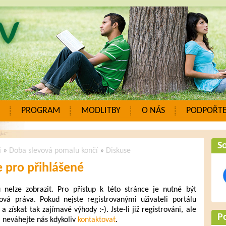
PROGRAM
MODLITBY
O NÁS
PODPOŘTE
So
i
»
Doba slevová pomalu končí
»
Diskuse
 pro přihlášené
elze zobrazit. Pro přístup k této stránce je nutné být
ová práva. Pokud nejste registrovanými uživateli portálu
a získat tak zajímavé výhody :-). Jste-li již registrováni, ale
P
, neváhejte nás kdykoliv
kontaktovat
.