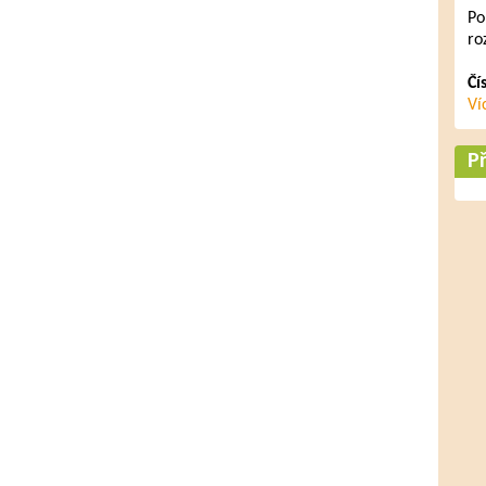
Po
ro
Čí
Ví
Př