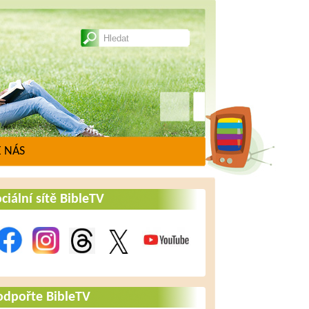
 NÁS
ciální sítě BibleTV
odpořte BibleTV