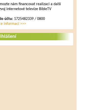
mozte nám financovat realizaci a další
zvoj internetové televize BibleTV
slo účtu:
1725482339 / 0800
ce informací >>>
ihlášení