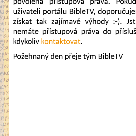
povolena přístupová práva. Pokud
uživateli portálu BibleTV, doporuč
získat tak zajímavé výhody :-). Jste
nemáte přístupová práva do přísluš
kdykoliv
kontaktovat
.
Požehnaný den přeje tým BibleTV