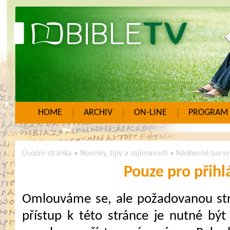
HOME
ARCHIV
ON-LINE
PROGRAM
Úvodní stránka
»
Novinky, tipy a zajímavosti
»
Nádherné barvy 
Pouze pro přihl
Omlouváme se, ale požadovanou strá
přístup k této stránce je nutné být