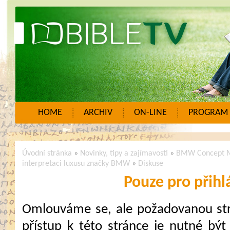
HOME
ARCHIV
ON-LINE
PROGRAM
Úvodní stránka
»
Novinky, tipy a zajímavosti
»
BMW Concept M
interpretaci luxusu značky BMW
»
Diskuse
Pouze pro přihl
Omlouváme se, ale požadovanou strá
přístup k této stránce je nutné být