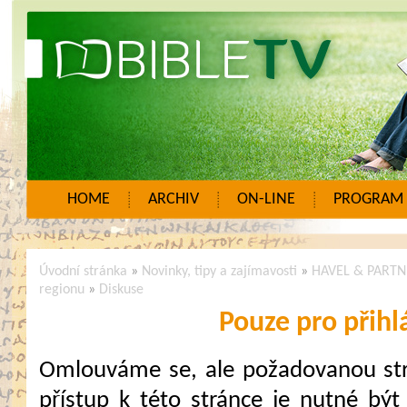
HOME
ARCHIV
ON-LINE
PROGRAM
Úvodní stránka
»
Novinky, tipy a zajímavosti
»
HAVEL & PARTNER
regionu
»
Diskuse
Pouze pro přihl
Omlouváme se, ale požadovanou strá
přístup k této stránce je nutné být