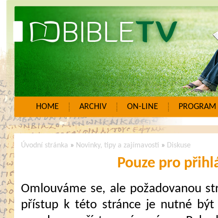
HOME
ARCHIV
ON-LINE
PROGRAM
Úvodní stránka
»
Novinky, tipy a zajímavosti
»
Diskuse
Pouze pro přihl
Omlouváme se, ale požadovanou strá
přístup k této stránce je nutné být