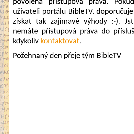
povolena přístupová práva. Pokud
uživateli portálu BibleTV, doporuč
získat tak zajímavé výhody :-). Jste
nemáte přístupová práva do přísluš
kdykoliv
kontaktovat
.
Požehnaný den přeje tým BibleTV