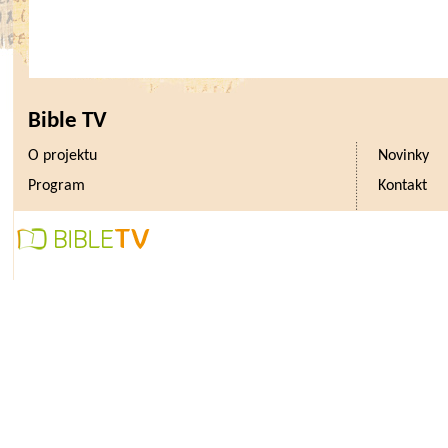
výstavách. Výstava na zámku Oh
jihočeských rybníků od konce 19. 
Návštěvníci budou moci porovnat 
toto atraktivní vyvrcholení práce rybn
Bible TV
také možné sledovat napříkl
O projektu
Novinky
oděvů.
„Některé fáze výlovů se zach
Program
Kontakt
téměř beze změn, to se týká hl
a vlastního zátahu nevodem, naproti
jako třídění, nakládání a dopra
změnami,“
říká ředitel Národníh
Ohrada Jiří Houdek.
Fotografie budou vystaveny v takz
v přízemí loveckého zámku Ohra