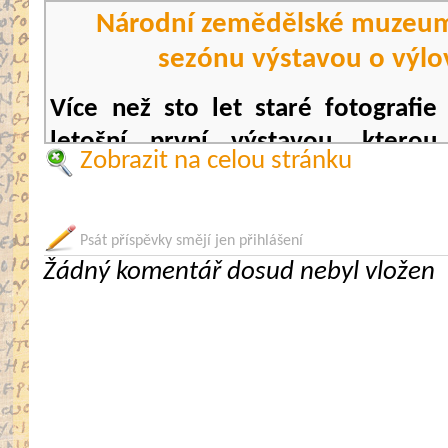
Národní zemědělské muzeum
sezónu výstavou o výlo
Více než sto let staré fotografie
letošní první výstavou, ktero
Zobrazit na celou stránku
muzeum zahajuje sezonu na z
lesnictví, myslivosti a rybářství le
na velikonoční Velký pátek, 30. bře
Psát příspěvky smějí jen přihlášení
Žádný komentář dosud nebyl vložen
Moderní historie má výhodu, že 
oficiálních listin máme zdok
fotografiích a filmových záznam
zemědělského muzea obsahuje řad
muzeum je pravidelně zpřístupňuj