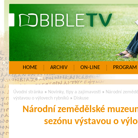
HOME
ARCHIV
ON-LINE
PROGRAM
Úvodní stránka
»
Novinky, tipy a zajímavosti
»
Národní zemědě
výstavou o výlovech rybníků
»
Diskuse
Národní zemědělské muzeum
sezónu výstavou o výl