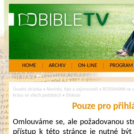
HOME
ARCHIV
ON-LINE
PROGRAM
Úvodní stránka
»
Novinky, tipy a zajímavosti
»
ROSSMANN se v 
krásu ve všech podobách
»
Diskuse
Pouze pro přihl
Omlouváme se, ale požadovanou strá
přístup k této stránce je nutné být