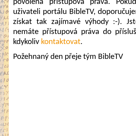
povolena přístupová práva. Pokud
uživateli portálu BibleTV, doporuč
získat tak zajímavé výhody :-). Jste
nemáte přístupová práva do přísluš
kdykoliv
kontaktovat
.
Požehnaný den přeje tým BibleTV