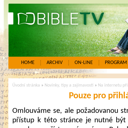
HOME
ARCHIV
ON-LINE
PROGRAM
Úvodní stránka
»
Novinky, tipy a zajímavosti
»
Na internetu př
Pouze pro přihl
Omlouváme se, ale požadovanou strá
přístup k této stránce je nutné být