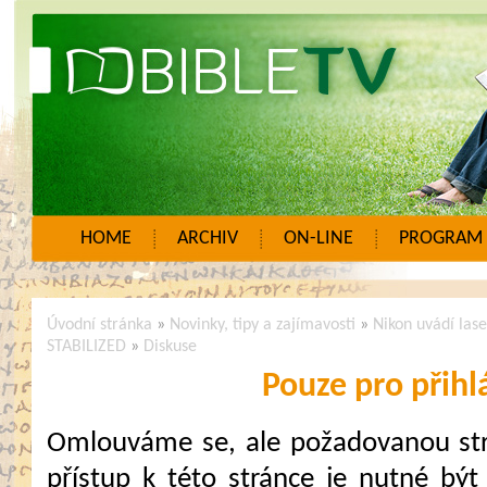
HOME
ARCHIV
ON-LINE
PROGRAM
Úvodní stránka
»
Novinky, tipy a zajímavosti
»
Nikon uvádí la
STABILIZED
»
Diskuse
Pouze pro přihl
Omlouváme se, ale požadovanou strá
přístup k této stránce je nutné být