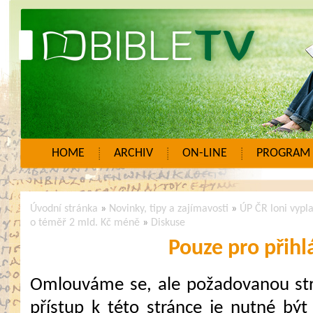
HOME
ARCHIV
ON-LINE
PROGRAM
Úvodní stránka
»
Novinky, tipy a zajímavosti
»
ÚP ČR loni vypl
o téměř 2 mld. Kč méně
»
Diskuse
Pouze pro přihl
Omlouváme se, ale požadovanou strá
přístup k této stránce je nutné být