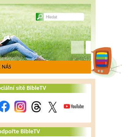
 NÁS
ciální sítě BibleTV
odpořte BibleTV