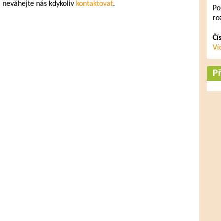
, neváhejte nás kdykoliv
kontaktovat
.
Po
ro
Čí
Ví
Př