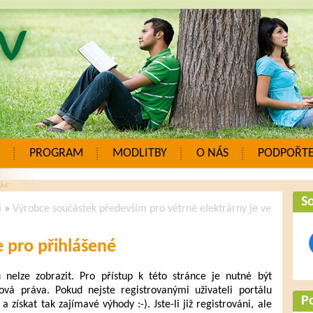
PROGRAM
MODLITBY
O NÁS
PODPOŘTE
So
i
»
Výrobce součástek především pro větrné elektrárny je ve
 pro přihlášené
elze zobrazit. Pro přístup k této stránce je nutné být
ová práva. Pokud nejste registrovanými uživateli portálu
P
a získat tak zajímavé výhody :-). Jste-li již registrováni, ale