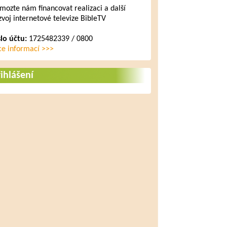
mozte nám financovat realizaci a další
zvoj internetové televize BibleTV
slo účtu:
1725482339 / 0800
ce informací >>>
ihlášení