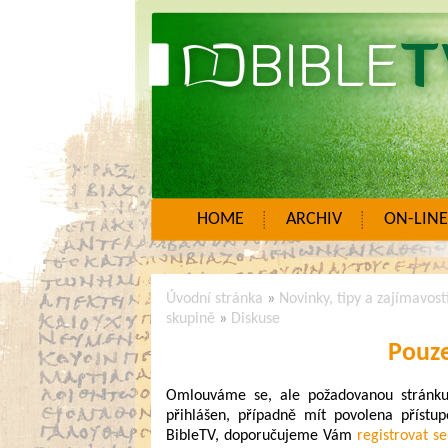
HOME
ARCHIV
ON-LINE
Úvodní stránka
»
Novinky, tipy a zajímavost
skupině
»
Diskuse
Pouze
Omlouváme se, ale požadovanou stránku n
přihlášen, případně mít povolena přístup
BibleTV, doporučujeme Vám
registrovat se