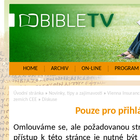
HOME
ARCHIV
ON-LINE
PROGRAM
Úvodní stránka
»
Novinky, tipy a zajímavosti
»
Vienna Insurance
zemích CEE
»
Diskuse
Pouze pro přihl
Omlouváme se, ale požadovanou strá
přístup k této stránce je nutné být