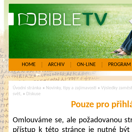
HOME
ARCHIV
ON-LINE
PROGRAM
Úvodní stránka
»
Novinky, tipy a zajímavosti
»
Výsledky zaměs
svět,
»
Diskuse
Pouze pro přihl
Omlouváme se, ale požadovanou strá
přístup k této stránce je nutné být