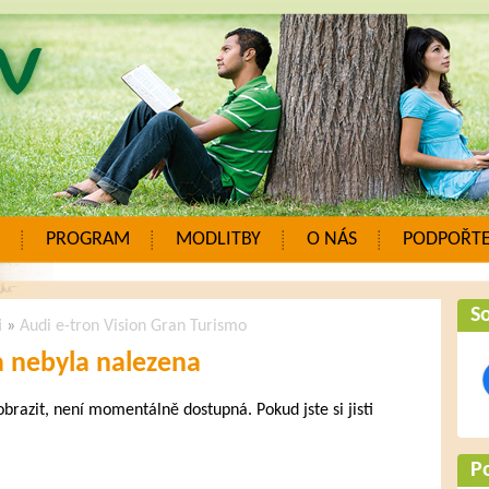
PROGRAM
MODLITBY
O NÁS
PODPOŘTE
So
i
»
Audi e-tron Vision Gran Turismo
a nebyla nalezena
zobrazit, není momentálně dostupná. Pokud jste si jisti
.
P