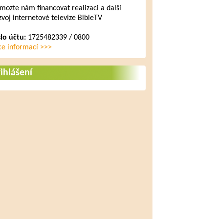
mozte nám financovat realizaci a další
zvoj internetové televize BibleTV
slo účtu:
1725482339 / 0800
ce informací >>>
ihlášení