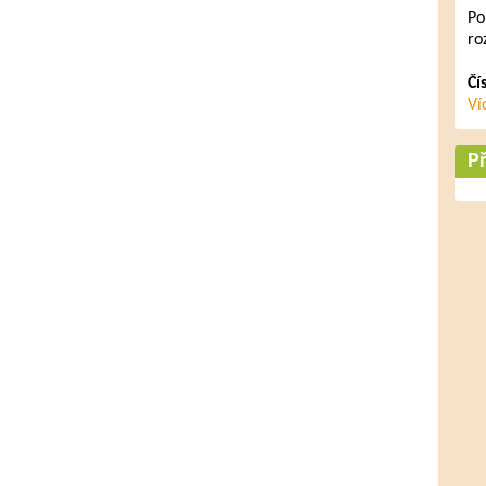
Po
ro
Čí
Ví
Př