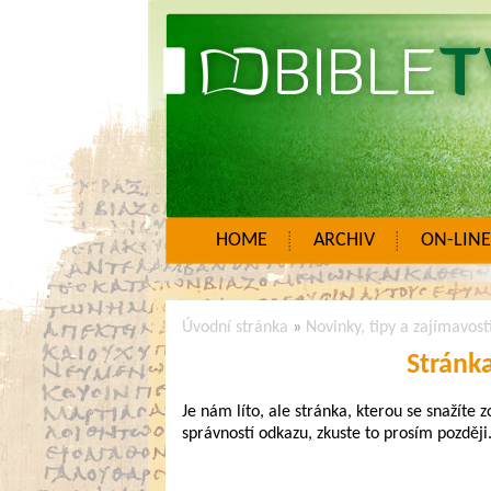
HOME
ARCHIV
ON-LINE
Úvodní stránka
»
Novinky, tipy a zajímavost
Stránk
Je nám líto, ale stránka, kterou se snažíte 
správností odkazu, zkuste to prosím později