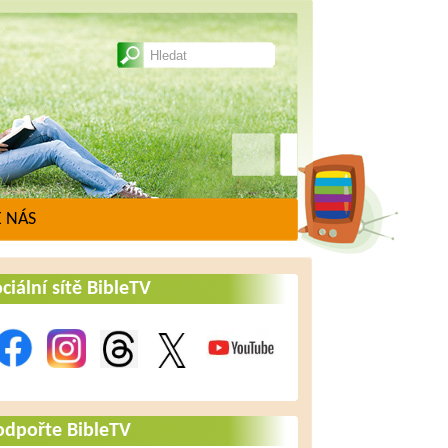
 NÁS
ciální sítě BibleTV
odpořte BibleTV