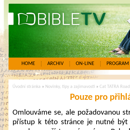
HOME
ARCHIV
ON-LINE
PROGRAM
Úvodní stránka
»
Novinky, tipy a zajímavosti
»
Cat TATRA Road
Pouze pro přihl
Omlouváme se, ale požadovanou strá
přístup k této stránce je nutné být