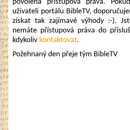
povolena přístupová práva. Pokud
uživateli portálu BibleTV, doporuč
získat tak zajímavé výhody :-). Jste
nemáte přístupová práva do přísluš
kdykoliv
kontaktovat
.
Požehnaný den přeje tým BibleTV