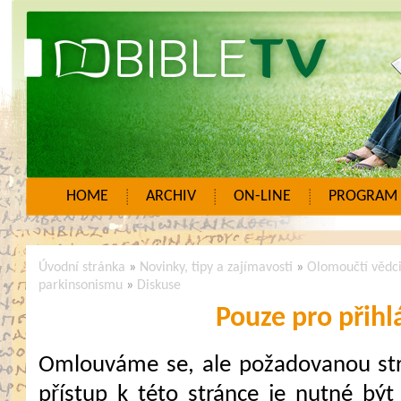
HOME
ARCHIV
ON-LINE
PROGRAM
Úvodní stránka
»
Novinky, tipy a zajímavosti
»
Olomoučtí vědci 
parkinsonismu
»
Diskuse
Pouze pro přihl
Omlouváme se, ale požadovanou strá
přístup k této stránce je nutné být