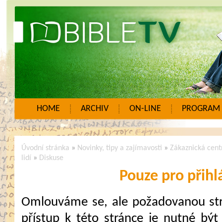
HOME
ARCHIV
ON-LINE
PROGRAM
Úvodní stránka
»
Novinky, tipy a zajímavosti
»
Zákaznická centr
lidí
»
Diskuse
Pouze pro přihl
Omlouváme se, ale požadovanou strá
přístup k této stránce je nutné být