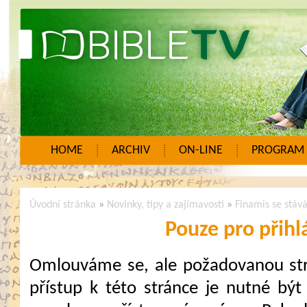
HOME
ARCHIV
ON-LINE
PROGRAM
Úvodní stránka
»
Novinky, tipy a zajímavosti
»
Finamis se stáv
Pouze pro přihl
Omlouváme se, ale požadovanou strá
přístup k této stránce je nutné být