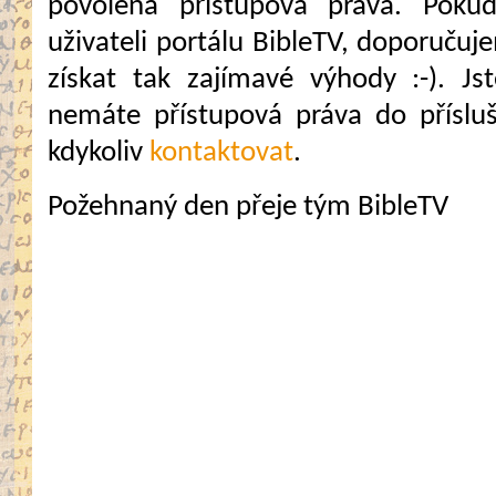
povolena přístupová práva. Pokud
uživateli portálu BibleTV, doporuč
získat tak zajímavé výhody :-). Jste
nemáte přístupová práva do přísluš
kdykoliv
kontaktovat
.
Požehnaný den přeje tým BibleTV