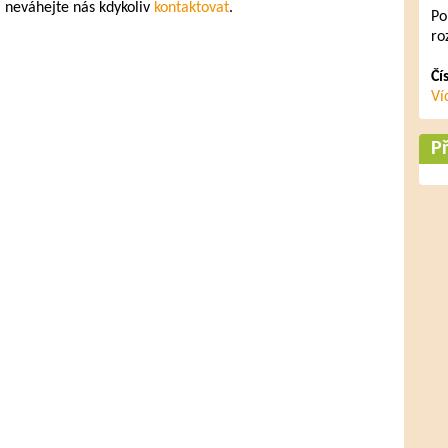
, neváhejte nás kdykoliv
kontaktovat
.
Po
ro
Čí
Ví
Př