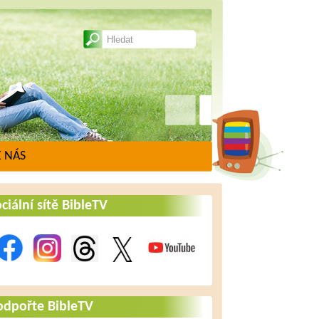
 NÁS
ciální sítě BibleTV
odpořte BibleTV