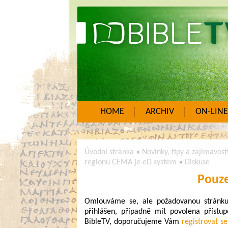
HOME
ARCHIV
ON-LINE
Úvodní stránka
»
Novinky, tipy a zajímavost
regionu CEMA je eD system
»
Diskuse
Pouze
Omlouváme se, ale požadovanou stránku n
přihlášen, případně mít povolena přístup
BibleTV, doporučujeme Vám
registrovat se