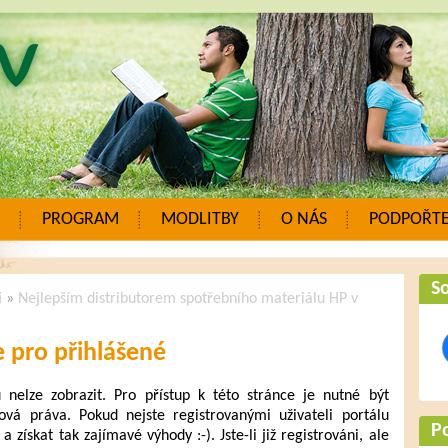
PROGRAM
MODLITBY
O NÁS
PODPOŘTE
So
i
»
Nejlepším distributorem spotřebního materiálu HP v
 pro přihlášené
elze zobrazit. Pro přístup k této stránce je nutné být
ová práva. Pokud nejste registrovanými uživateli portálu
P
a získat tak zajímavé výhody :-). Jste-li již registrováni, ale