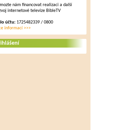
mozte nám financovat realizaci a další
zvoj internetové televize BibleTV
slo účtu:
1725482339 / 0800
ce informací >>>
ihlášení