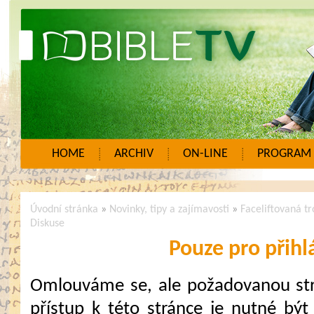
HOME
ARCHIV
ON-LINE
PROGRAM
Úvodní stránka
»
Novinky, tipy a zajímavosti
»
Faceliftovaná t
Diskuse
Pouze pro přihl
Omlouváme se, ale požadovanou strá
přístup k této stránce je nutné být