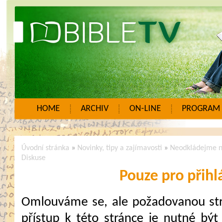
HOME
ARCHIV
ON-LINE
PROGRAM
Úvodní stránka
»
Novinky, tipy a zajímavosti
»
Neodkládejme n
Diskuse
Pouze pro přihl
Omlouváme se, ale požadovanou strá
přístup k této stránce je nutné být