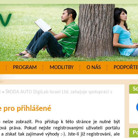
PROGRAM
MODLITBY
O NÁS
PODPOŘTE
So
i
»
ŠKODA AUTO DigiLab Israel Ltd. zahajuje spolupráci s
 pro přihlášené
elze zobrazit. Pro přístup k této stránce je nutné být
ová práva. Pokud nejste registrovanými uživateli portálu
P
a získat tak zajímavé výhody :-). Jste-li již registrováni, ale