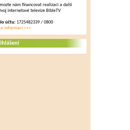
mozte nám financovat realizaci a další
zvoj internetové televize BibleTV
slo účtu:
1725482339 / 0800
ce informací >>>
ihlášení