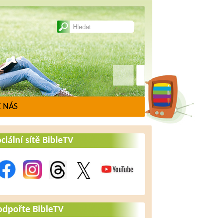
 NÁS
ciální sítě BibleTV
odpořte BibleTV