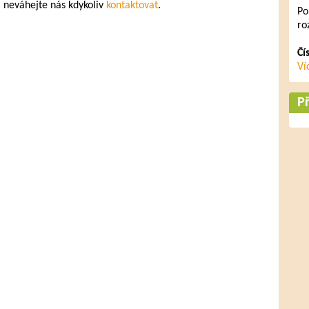
, neváhejte nás kdykoliv
kontaktovat
.
Po
ro
Čí
Ví
Př