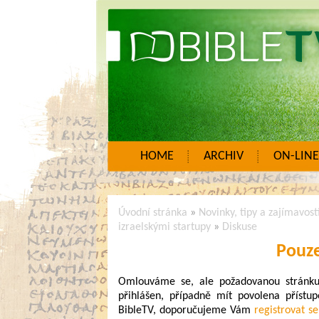
HOME
ARCHIV
ON-LINE
Úvodní stránka
»
Novinky, tipy a zajímavost
izraelskými startupy
»
Diskuse
Pouze
Omlouváme se, ale požadovanou stránku n
přihlášen, případně mít povolena přístup
BibleTV, doporučujeme Vám
registrovat se