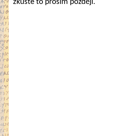
zkuste to prosím později.