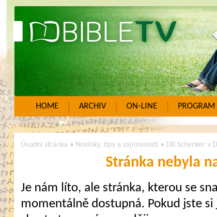
HOME
ARCHIV
ON-LINE
PROGRAM
Úvodní stránka
»
Novinky, tipy a zajímavosti
»
DB Schenker v D
Stránka nebyla n
Je nám líto, ale stránka, kterou se sna
momentálně dostupná. Pokud jste si j