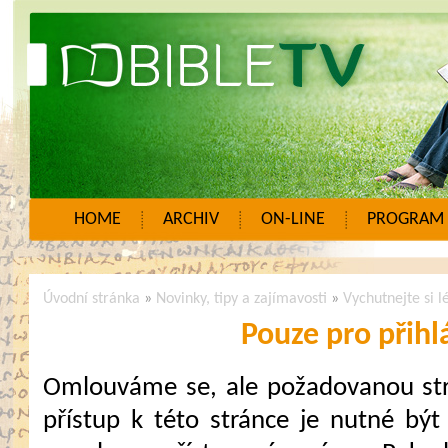
HOME
ARCHIV
ON-LINE
PROGRAM
Úvodní stránka
»
Novinky, tipy a zajímavosti
»
Vychutnejte si 
Pouze pro přihl
Omlouváme se, ale požadovanou strá
přístup k této stránce je nutné být