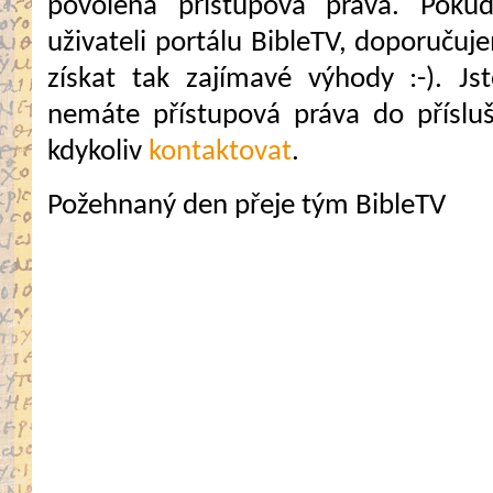
povolena přístupová práva. Pokud
uživateli portálu BibleTV, doporuč
získat tak zajímavé výhody :-). Jste
nemáte přístupová práva do přísluš
kdykoliv
kontaktovat
.
Požehnaný den přeje tým BibleTV