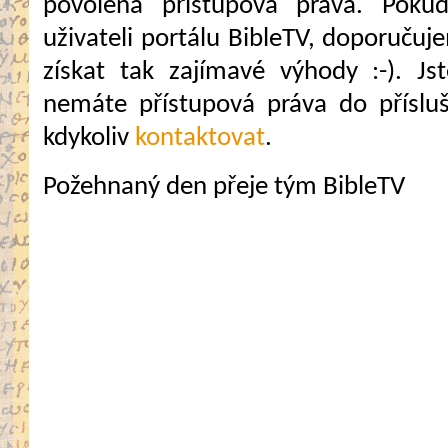
povolena přístupová práva. Pokud
uživateli portálu BibleTV, doporuč
získat tak zajímavé výhody :-). Jste
nemáte přístupová práva do přísluš
kdykoliv
kontaktovat
.
Požehnaný den přeje tým BibleTV