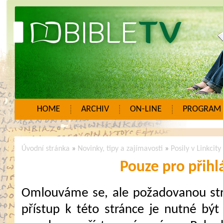
HOME
ARCHIV
ON-LINE
PROGRAM
Úvodní stránka
»
Novinky, tipy a zajímavosti
»
Posily v Linkcity
Pouze pro přihl
Omlouváme se, ale požadovanou strá
přístup k této stránce je nutné být